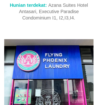
Hunian terdekat:
Azana Suites Hotel
Antasari, Executive Paradise
Condominium I1, I2,I3,I4.