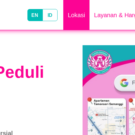
Lokasi
Layanan
& Har
EN
ID
Peduli
rsial